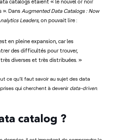
data catalogs étaient « le nouvel or noir
s ». Dans
Augmented Data Catalogs : Now
nalytics Leaders
, on pouvait lire :
st en pleine expansion, car les
rer des difficultés pour trouver,
très diverses et très distribuées. »
ut ce qu’il faut savoir au sujet des data
eprises qui cherchent à devenir
data-driven
.
ata catalog ?
s données, il est important de comprendre le