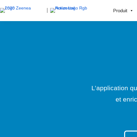
Produit
L’application q
et enri