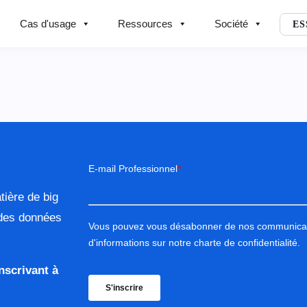
Cas d'usage
Ressources
Société
ES
ière de big
des données
nscrivant à