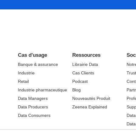
Cas d'usage
Ressources
Soc
Banque & assurance
Librairie Data
Notr
Industrie
Cas Clients
Trus
Retail
Podcast
Cont
Industrie pharmaceutique
Blog
Part
Data Managers
Nouveautés Produit
Prof
Data Producers
Zeenea Explained
Supp
Data Consumers
Data
Data
ment