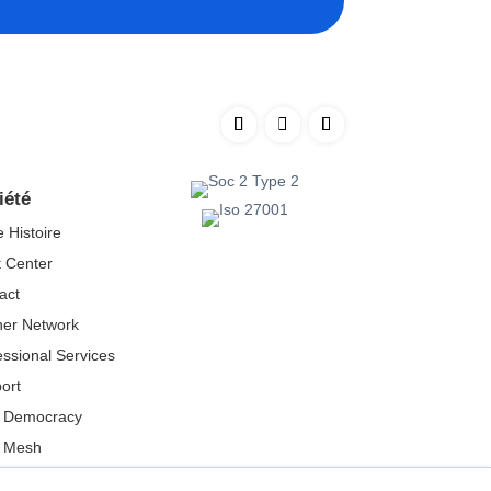
iété
e Histoire
t Center
act
ner Network
essional Services
ort
 Democracy
 Mesh