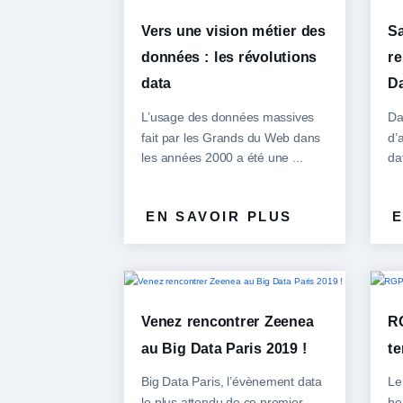
Vers une vision métier des
Sa
données : les révolutions
re
data
Da
L’usage des données massives
Da
fait par les Grands du Web dans
d’
les années 2000 a été une ...
da
EN SAVOIR PLUS
E
Venez rencontrer Zeenea
RG
au Big Data Paris 2019 !
te
Big Data Paris, l’évènement data
Le
le plus attendu de ce premier
be