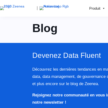
Produit
Blog
Devenez Data Fluent
Découvrez les dernières tendances en mat
data, data management, de gouvernance 
et plus encore sur le blog de Zeenea.
Rejoignez notre communauté en vous i
notre newsletter !