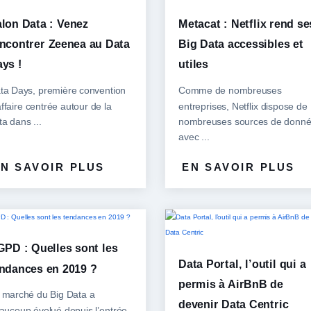
lon Data : Venez
Metacat : Netflix rend se
ncontrer Zeenea au Data
Big Data accessibles et
ys !
utiles
ta Days, première convention
Comme de nombreuses
affaire centrée autour de la
entreprises, Netflix dispose de
ta dans ...
nombreuses sources de donn
avec ...
N SAVOIR PLUS
EN SAVOIR PLUS
PD : Quelles sont les
Data Portal, l’outil qui a
ndances en 2019 ?
permis à AirBnB de
 marché du Big Data a
devenir Data Centric
aucoup évolué depuis l’entrée